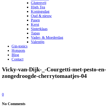
Glutenvrij
High Tea
Koningsdag
Oud & nieuw
Pasen
Kerst
Sinterklaas
Tapas
Vader- & Moederdag
Valentijn
Gin-tonics
Hotspots
Blog
Contact
Vicky-van-Dijk-_-Courgetti-met-pesto-en-
zongedroogde-cherrytomaatjes-04
0
No Comments