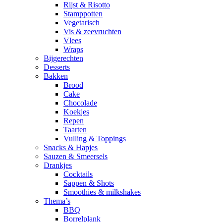
Rijst & Risotto
Stamppotten
Vegetarisch
Vis & zeevruchten
Vlees
Wraps
Bijgerechten
Desserts
Bakken
Brood
Cake
Chocolade
Koekjes
Repen
Taarten
Vulling & Toppings
Snacks & Hapjes
Sauzen & Smeersels
Drankjes
Cocktails
Sappen & Shots
Smoothies & milkshakes
Thema’s
BBQ
Borrelplank