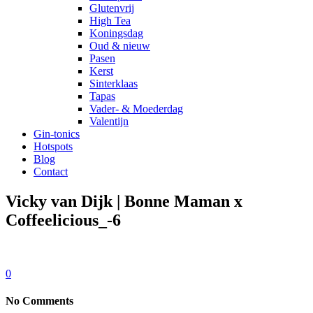
Glutenvrij
High Tea
Koningsdag
Oud & nieuw
Pasen
Kerst
Sinterklaas
Tapas
Vader- & Moederdag
Valentijn
Gin-tonics
Hotspots
Blog
Contact
Vicky van Dijk | Bonne Maman x
Coffeelicious_-6
0
No Comments