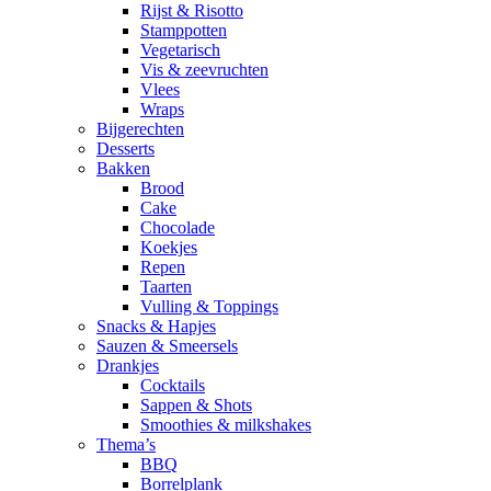
Rijst & Risotto
Stamppotten
Vegetarisch
Vis & zeevruchten
Vlees
Wraps
Bijgerechten
Desserts
Bakken
Brood
Cake
Chocolade
Koekjes
Repen
Taarten
Vulling & Toppings
Snacks & Hapjes
Sauzen & Smeersels
Drankjes
Cocktails
Sappen & Shots
Smoothies & milkshakes
Thema’s
BBQ
Borrelplank