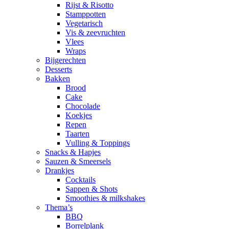
Rijst & Risotto
Stamppotten
Vegetarisch
Vis & zeevruchten
Vlees
Wraps
Bijgerechten
Desserts
Bakken
Brood
Cake
Chocolade
Koekjes
Repen
Taarten
Vulling & Toppings
Snacks & Hapjes
Sauzen & Smeersels
Drankjes
Cocktails
Sappen & Shots
Smoothies & milkshakes
Thema’s
BBQ
Borrelplank