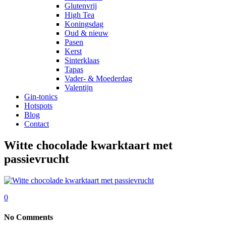
Glutenvrij
High Tea
Koningsdag
Oud & nieuw
Pasen
Kerst
Sinterklaas
Tapas
Vader- & Moederdag
Valentijn
Gin-tonics
Hotspots
Blog
Contact
Witte chocolade kwarktaart met
passievrucht
0
No Comments