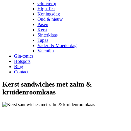
Glutenvrij
High Tea
Koningsdag
Oud & nieuw
Pasen
Kerst
Sinterklaas
Tapas
Vader- & Moederdag
Valentijn
Gin-tonics
Hotspots
Blog
Contact
Kerst sandwiches met zalm &
kruidenroomkaas