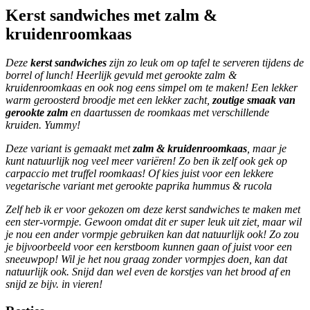
Kerst sandwiches met zalm &
kruidenroomkaas
Deze
kerst sandwiches
zijn zo leuk om op tafel te serveren tijdens de
borrel of lunch! Heerlijk gevuld met gerookte zalm &
kruidenroomkaas en ook nog eens simpel om te maken! Een lekker
warm geroosterd broodje met een lekker zacht,
zoutige smaak van
gerookte zalm
en daartussen de roomkaas met verschillende
kruiden. Yummy!
Deze variant is gemaakt met
zalm & kruidenroomkaas
, maar je
kunt natuurlijk nog veel meer variëren! Zo ben ik zelf ook gek op
carpaccio met truffel roomkaas! Of kies juist voor een lekkere
vegetarische variant met gerookte paprika hummus & rucola
Zelf heb ik er voor gekozen om deze kerst sandwiches te maken met
een ster-vormpje. Gewoon omdat dit er super leuk uit ziet, maar wil
je nou een ander vormpje gebruiken kan dat natuurlijk ook! Zo zou
je bijvoorbeeld voor een kerstboom kunnen gaan of juist voor een
sneeuwpop! Wil je het nou graag zonder vormpjes doen, kan dat
natuurlijk ook. Snijd dan wel even de korstjes van het brood af en
snijd ze bijv. in vieren!