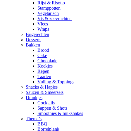
Rijst & Risotto
Stamppotten
Vegetarisch
Vis & zeevruchten
Vlees
Wraps
Bijgerechten
Desserts
Bakken
Brood
Cake
Chocolade
Koekjes
Repen
Taarten
Vulling & Toppings
Snacks & Hapjes
Sauzen & Smeersels
Drankjes
Cocktails
Sappen & Shots
Smoothies & milkshakes
Thema’s
BBQ
Borrelplank