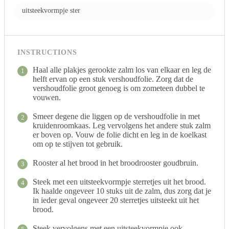
uitsteekvormpje ster
INSTRUCTIONS
Haal alle plakjes gerookte zalm los van elkaar en leg de
1
helft ervan op een stuk vershoudfolie. Zorg dat de
vershoudfolie groot genoeg is om zometeen dubbel te
vouwen.
Smeer degene die liggen op de vershoudfolie in met
2
kruidenroomkaas. Leg vervolgens het andere stuk zalm
er boven op. Vouw de folie dicht en leg in de koelkast
om op te stijven tot gebruik.
Rooster al het brood in het broodrooster goudbruin.
3
Steek met een uitsteekvormpje sterretjes uit het brood.
4
Ik haalde ongeveer 10 stuks uit de zalm, dus zorg dat je
in ieder geval ongeveer 20 sterretjes uitsteekt uit het
brood.
Steek vervolgens met een uitsteekvormpje ook